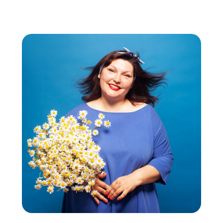
Головная боль
за 5 минут
От постоянной головной боли к силе
внутреннего бульдозера
Артериальное давление
От давления и зажатости
за 11 минут
к спокойной уверенности