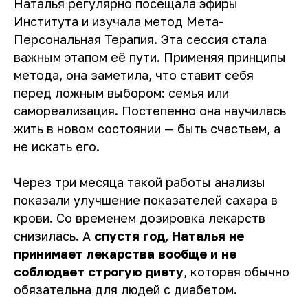
Наталья регулярно посещала эфиры
Института и изучала метод Мета-
Персональная Терапия. Эта сессия стала
важным этапом её пути. Применяя принципы
метода, она заметила, что ставит себя
перед ложным выбором: семья или
Острая боль в шее
за 7 минут
самореализация. Постепенно она научилась
От боли и жжения к теплу объятий
жить в новом состоянии — быть счастьем, а
и свободе движения
не искать его.
Через три месяца такой работы анализы
показали улучшение показателей сахара в
крови. Со временем дозировка лекарств
снизилась. А
спустя год, Наталья не
Зажат крестец
принимает лекарства вообще и не
за 12 минут
От зажатости и боли к свободному
соблюдает строгую диету
, которая обычно
движению и кайфу
обязательна для людей с диабетом.