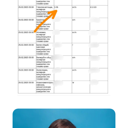
Боль в суставах
за 16 минут
От контроля и боли к теплу свободы
и радости
за 11 минут
Сдавливание в груди
От блокировки и страха к свободе
существования и радости силы