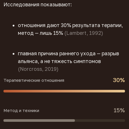
15%
Метод и техники
ВАМ ЭТО ЗНАКОМО
Вроде бы всё делаю
правильно — а клиенты
уходят
Дело не в «трудном» человеке напротив. Чаще
теряется опора в самом контакте — и работа
обрывается там, где могла бы только начаться
,
201