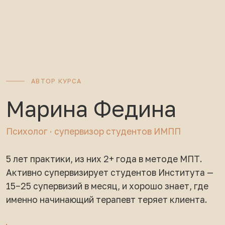
выстраивать рабочий контакт с
клиентом.
РАННЯЯ ЦЕНА
ДАЛЕЕ
3 900 ₽
5 900 ₽
🎁 В подарок к интенсиву доступ
к Клубу МПТ на 1 месяц
Записаться на курс
Смотреть программу
Старт — 10 августа 2026 · Ранняя цена — 3 900 ₽,
далее 5 900 ₽
ООО «Институт Мета-Персональной Психологии»
ИНН
9706052409
ОГРН 1247700829837