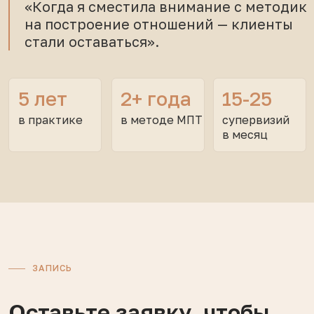
119180 г. Москва,
ул Большая Полянка, д. 51а/9, помещ. 1/1/8
Лицензия на образовательную
Есть вопросы?
деятельность
Задайте их нам:
Годовая программа
Мы свяжемся с вами
Клуб
в ближайшее время!
Подобрать специалиста
Личный кабинет
mail@mpp-institut.com
Ваше Имя
8 (499) 705-45-42
8 (800) 333-64-18
+7