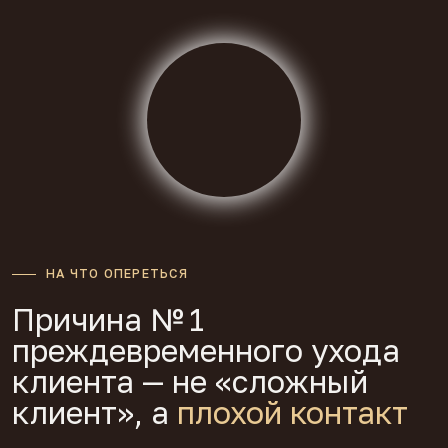
НА ЧТО ОПЕРЕТЬСЯ
Причина № 1
преждевременного ухода
клиента — не «сложный
клиент», а
плохой контакт
Исследования показывают:
отношения дают 30% результата терапии,
метод — лишь 15%
(Lambert, 1992)
главная причина раннего ухода — разрыв
альянса, а не тяжесть симптомов
(Norcross, 2019)
30%
Терапевтические отношения