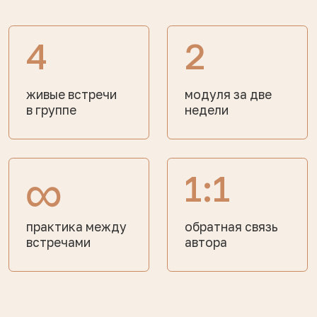
Оставьте заявку, чтобы
забронировать раннюю
цену
Ранняя цена действительна
до 6 августа
🎁 В подарок к интенсиву доступ к Клубу
МПТ на 1 месяц
ДО ПОВЫШЕНИЯ ЦЕНЫ
00 : 00 : 00 : 00
дней
часов
минут
секунд