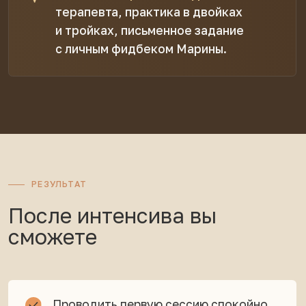
4
2
живые встречи
модуля за две
в группе
недели
∞
1:1
практика между
обратная связь
встречами
автора