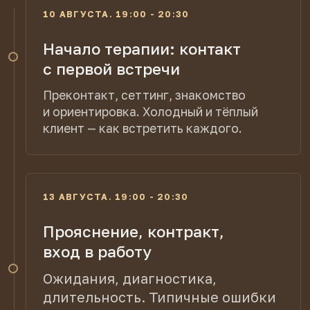
и завершение
Как заметить разрыв, алгоритм
восстановления контакта,
экологичное завершение.
Устойчивость при обрыве
терапии.
Сквозное через весь курс:
дневник
терапевта, практика в двойках
и тройках, письменное задание
с личным фидбеком Марины.
РЕЗУЛЬТАТ