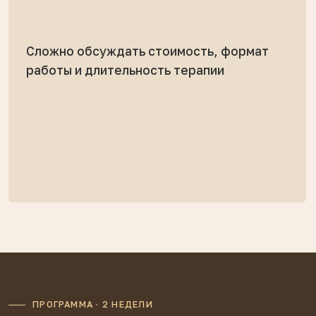
10 АВГУСТА. 19:00 - 20:30
Начало терапии: контакт
с первой встречи
Преконтакт, сеттинг, знакомство
и ориентировка. Холодный и тёплый
клиент — как встретить каждого.
13 АВГУСТА. 19:00 - 20:30
Прояснение, контракт,
вход в работу
Ожидания, диагностика,
длительность. Типичные ошибки
первых 1−3 сессий — почему
именно тогда клиенты уходят.