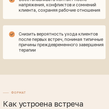
5 лет практики, из них 2+ года в методе МПТ.
Активно супервизирует студентов Института —
15−25 супервизий в месяц, и хорошо знает, где
именно начинающий терапевт теряет клиента.
«Когда я сместила внимание с методик
на построение отношений — клиенты
стали оставаться».
5 лет
2+ года
15-25
в практике
в методе МПТ
супервизий
в месяц
ЗАПИСЬ