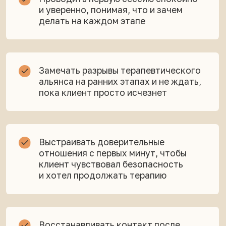
АВТОР КУРСА
Марина Федина
Психолог · супервизор студентов ИМПП