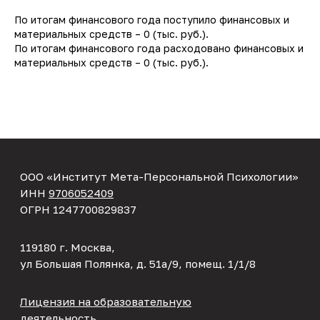
По итогам финансового года поступило финансовых и
материальных средств – 0 (тыс. руб.).
ООО «Институт Мета-Персональной Психологии»
ИНН
9706052409
По итогам финансового года расходовано финансовых и
ОГРН 1247700829837
материальных средств – 0 (тыс. руб.).
119180 г. Москва,
ул Большая Полянка, д. 51а/9, помещ. 1/1/8
Лицензия на образовательную
деятельность
Годовая программа
Клуб
Подобрать специалиста
Личный кабинет
mail@mpp-institut.com