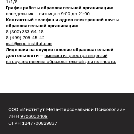
1/1/8
График работы образовательной организации:
понедельник — пятница с 9:00 до 21:00
Контактный телефон и адрес электронной почты
образовательной организации:
8 (800) 333-64-18
8 (499) 705-45-42
ООО «Институт Мета-Персональной Психологии»
mail@mpp-institut.com
ИНН
9706052409
Лицензия на осуществление образовательной
ОГРН 1247700829837
деятельности —
выписка из реестра лицензий
на осуществление образовательной деятельности.
119180 г. Москва,
ул Большая Полянка, д. 51а/9, помещ. 1/1/8
Лицензия на образовательную
деятельность
Годовая программа
Клуб
Подобрать специалиста
Личный кабинет