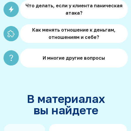
Техники быстрых
изменений
без погружения в травму
Работу с психосоматикой
от головных болей
до панических атак
Пошаговые разборы
работы
с тревожностью,
самооценкой,
отношениями
Способы помочь клиенту
уже на первой встрече