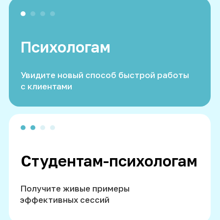
Психологического Мастерства
Создатель метода «Мета-
Персональная Терапия» ©,
позволяющего реализовывать
быстрые и устойчивые изменения
Автор различных проектов,
ведущий обучающих и клиентских
программ
Создатель авторской методики
работы с психосоматикой
«Послание симптома»
Телеграм-канал
Станьте частью
комьюнити
Для доступа к материалам
нажмите на кнопку ниже: