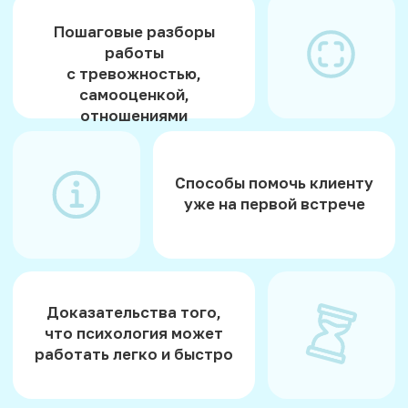
к комфорту
за 15 минут
Трансформация
отношений
за 3 минуты
Избавление