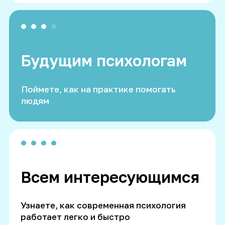
Получить материал
ИП АЛЕКСАНДРОВ АЛЕКСАНДР СЕРГЕЕВИЧ
ИНН 331620604957
ОГРН 321774600148388
111674 г. Москва,
ул. Некрасовская, д. 9, кв. 107
Лицензия на образовательную
деятельность
Л035-01268-47/00219635
Институт МПП
Содержание