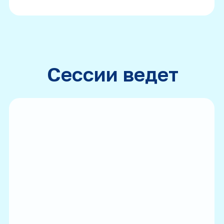
Кейсы
Для кого
Об авторе
Получить материал
mail@mpp-institut.com
8 (499) 705-45-42
8 (800) 333-64-18
Напишите нам
Телеграм-канал
Политика в отношении обработки
персональных данных