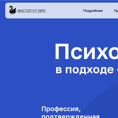
ИНСТИТУТ МПП
Подробнее
П
Психо
в подходе
Профессия,
подтвержденная