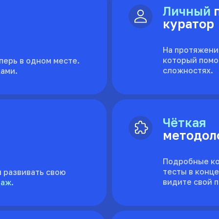
Личный
куратор
На протяжении
который помо
перь в одном месте.
сложностях.
ками.
Чёткая
методол
Подробные ко
тесты в конц
и развивать свою
видите свой п
даж.