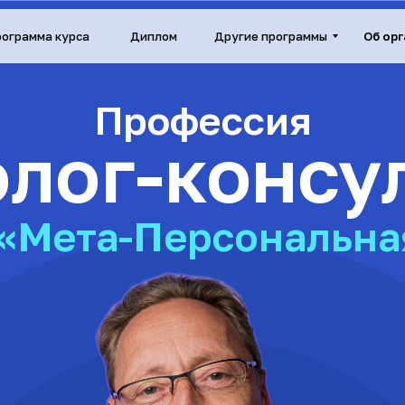
рограмма курса
Диплом
Другие программы
Об ор
Профессия
лог-консу
«Мета-Персональна