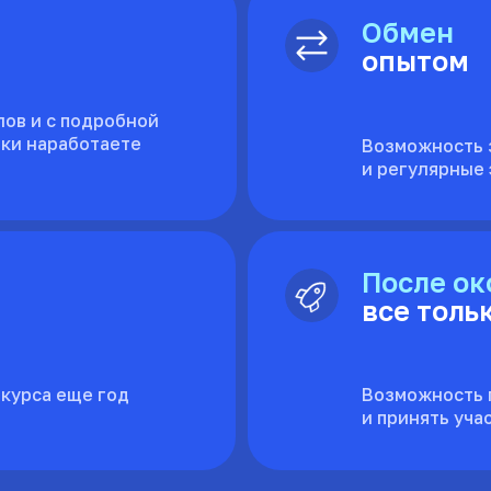
Обмен
опытом
ов и с подробной
ики наработаете
Возможность 
и регулярные 
После ок
все толь
 курса еще год
Возможность п
и принять уча