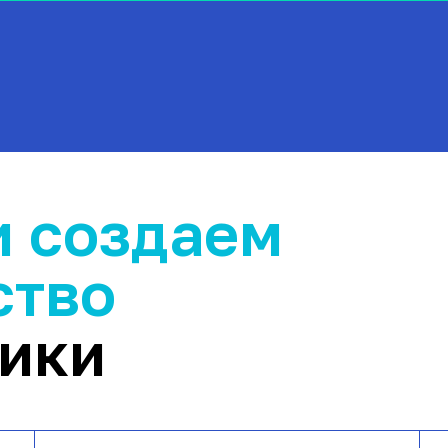
и создаем
ство
тики