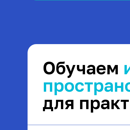
Обучаем
простран
для прак