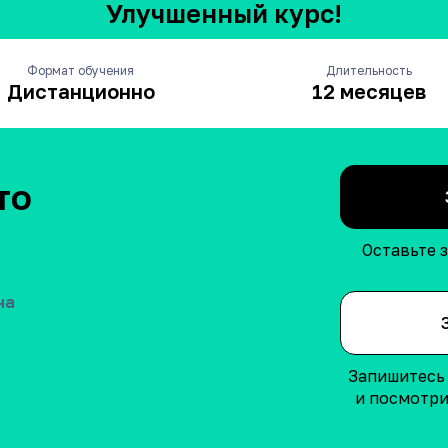
Улучшенный курс!
Формат обучения
Длительность
Дистанционно
12 месяцев
то
Оставьте 
на
Запишитесь 
и посмотри